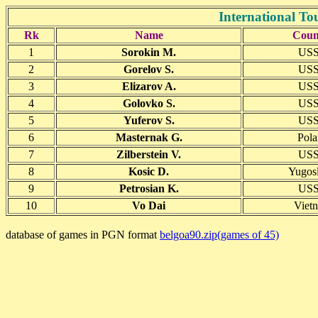
International T
Rk
Name
Coun
1
Sorokin M.
US
2
Gorelov S.
US
3
Elizarov A.
US
4
Golovko S.
US
5
Yuferov S.
US
6
Masternak G.
Pola
7
Zilberstein V.
US
8
Kosic D.
Yugosl
9
Petrosian K.
US
10
Vo Dai
Viet
database of games in PGN format
belgoa90.zip(games of 45)